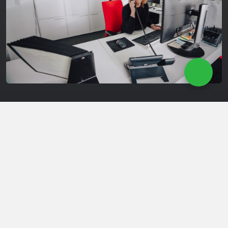
Onderhoud & Herstelling
Ons ervaren team staat klaar om hoogwaardig
onderhoud te bieden, zodat uw wagen veilig en
betrouwbaar blijft.
PLAN UW ONDERHOUD
Laat u bellen