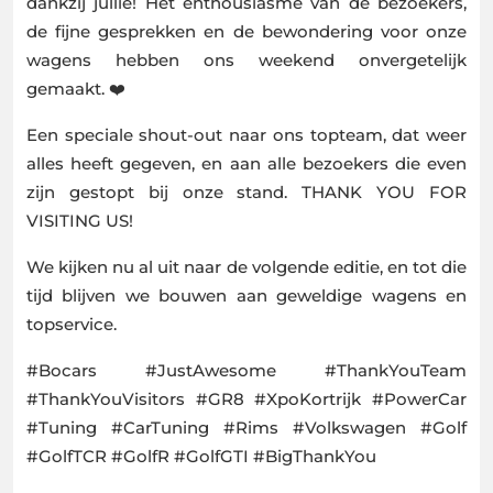
dankzij jullie! Het enthousiasme van de bezoekers,
de fijne gesprekken en de bewondering voor onze
wagens hebben ons weekend onvergetelijk
gemaakt. ❤️
Een speciale shout-out naar ons topteam, dat weer
alles heeft gegeven, en aan alle bezoekers die even
zijn gestopt bij onze stand. THANK YOU FOR
VISITING US!
We kijken nu al uit naar de volgende editie, en tot die
tijd blijven we bouwen aan geweldige wagens en
topservice.
#Bocars #JustAwesome #ThankYouTeam
#ThankYouVisitors #GR8 #XpoKortrijk #PowerCar
#Tuning #CarTuning #Rims #Volkswagen #Golf
#GolfTCR #GolfR #GolfGTI #BigThankYou