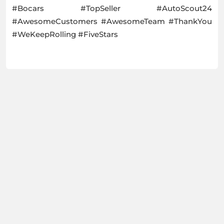
#Bocars #TopSeller #AutoScout24
#AwesomeCustomers #AwesomeTeam #ThankYou
#WeKeepRolling #FiveStars